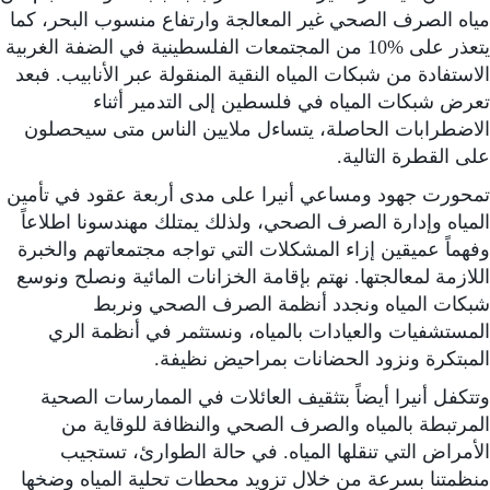
مياه الصرف الصحي غير المعالجة وارتفاع منسوب البحر، كما
يتعذر على %10 من المجتمعات الفلسطينية في الضفة الغربية
الاستفادة من شبكات المياه النقية المنقولة عبر الأنابيب. فبعد
تعرض شبكات المياه في فلسطين إلى التدمير أثناء
الاضطرابات الحاصلة، يتساءل ملايين الناس متى سيحصلون
على القطرة التالية.
تمحورت جهود ومساعي أنيرا على مدى أربعة عقود في تأمين
المياه وإدارة الصرف الصحي، ولذلك يمتلك مهندسونا اطلاعاً
وفهماً عميقين إزاء المشكلات التي تواجه مجتمعاتهم والخبرة
اللازمة لمعالجتها. نهتم بإقامة الخزانات المائية ونصلح ونوسع
شبكات المياه ونجدد أنظمة الصرف الصحي ونربط
المستشفيات والعيادات بالمياه، ونستثمر في أنظمة الري
المبتكرة ونزود الحضانات بمراحيض نظيفة.
وتتكفل أنيرا أيضاً بتثقيف العائلات في الممارسات الصحية
المرتبطة بالمياه والصرف الصحي والنظافة للوقاية من
الأمراض التي تنقلها المياه. في حالة الطوارئ، تستجيب
منظمتنا بسرعة من خلال تزويد محطات تحلية المياه وضخها