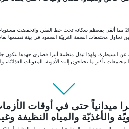
شهد لبنان انهياراً حاداً في قيمة عملتها منذ 2019 مما ألقى بمعظم سكانه تحت خط الفقر
ن السيطرة. ولهذا تبذل منظمة أنيرا قصارى جهدها لتكون جا
جتمعات بأكثر ما يحتاجون إليه: الأدوية، المعونات الغذائيّة، 
را ميدانياً حتى في أوقات الأزم
ويّة والأغذيّة والمياه النظيفة وغير