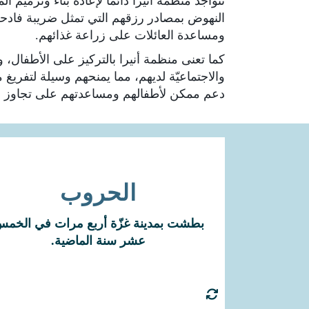
تتواجد منظمة أنيرا دائماً لإعادة بناء وترميم
النهوض بمصادر رزقهم التي تمثل ضريبة فادحة 
ومساعدة العائلات على زراعة غذائهم.
كما تعنى منظمة أنيرا بالتركيز على الأطفال، 
والاجتماعيّة لديهم، مما يمنحهم وسيلة لتفري
دعم ممكن لأطفالهم ومساعدتهم على تجاوز ال
الحروب
كانت آخر الحروب في 2009 و 2012 و 2014 و
بطشت بمدينة غزّة أربع مرات في الخم
2021.
عشر سنة الماضية.