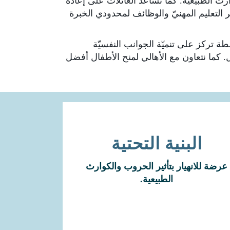
ارث الطبيعية. كما تساعد العائلات على إعادة
 التعليم المهنيّ والوظائف لمحدودي الخبرة
ة تركز على تنميّة الجوانب النفسيّة
 كما نتعاون مع الأهالي لمنح الأطفال أفضل
البنية التحتية
تنهار على إثرها شبكات المياه والصرف
الصحي والطرق والحقول والمدارس
عرضة للانهيار بتأثير الحروب والكوارث
والمستشفيات.
الطبيعية.