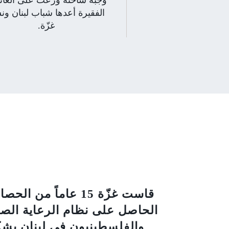
الفقيرة أعدها شباب لبنان ون
غزّة.
قاست غزّة 15 عاما
الحاصل على نظام الرعاية الصحي
والفلسطينيون في لبنان بشك