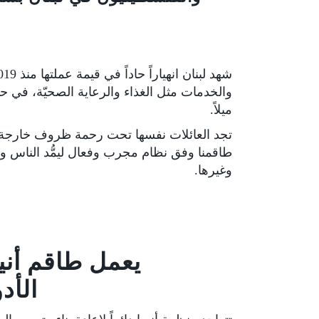
ميلاً.
تجد العائلات نفسها تحت رحمة ظروف خارجة ع
طاقمنا وفق نظام مجرب وفعال ليمُّد الناس والم
وغيرها.
يعمل طاقم أني
الأد