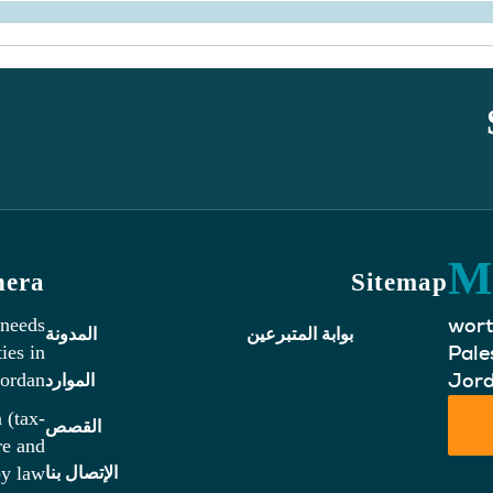
nera
Sitemap
worth
 needs
بوابة المتبرعين
المدونة
Pale
ies in
Jord
ordan.
الموارد
 (tax-
القصص
re and
y law.
الإتصال بنا