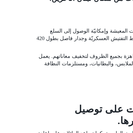
، وانخفضت مستويات المعيشة وإمكانيّة الوصول إلى السلع
والخدمات مثل الغذاء والرعاية الصحيّة، في حين تحاول مجتمعات الضفة الغربيّة الصمود في بيئة تقسمها نقاط التفتيش العسكريّة وجدار فاصل بطول 420
هزة بجميع الظروف لتخفيف معاناتهم. يعمل
والملابس، والبطانيات، ومستلزمات النظافة
ات على توصيل
ها.