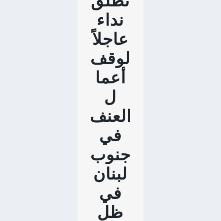
تطلق
نداء
عاجلاً
لوقف
أعما
ل
العنف
في
جنوب
لبنان
في
ظل