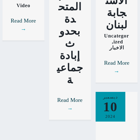
الاست
المتح
Video
جابة
دة
Read More
لبنان
→
بحدو
Uncategor
ث
,
ized
الاخبار
إبادة
Read More
جماعي
→
ة
ديسمبر
Read More
10
→
2024