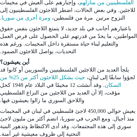
الفلسطينيين من منازلهم
، وإجبارهم على العيش في مخيمات
للاجئين. وفي بعض الحالات، اضطر اللاجئون الفلسطينيون إلى
النزوح مرتين مرة من فلسطين،
ومرة أخرى من سوريا
.
باعتبارهم أجانب في بلد جديد، لا يتمتع اللاجئون بنفس حقوق
لمواطنين، ما يحدّ من قدرتهم على الحصول على فرص العمل
والتعليم لبناء حياة مستقرة داخل المخيمات. ورغم هذه
التحديات، يواصل اللاجئون الصمود.
أين يعيشون؟
يلجأ العديد من اللاجئين الفلسطينيين والسوريين أو كانوا قد
لجؤوا سابقًا إلى لبنان،
حيث يشكل اللاجئون أكثر من 25% من
السكان
. وقد أُنشئت 12 مخيمًا في البلاد عام 1948 كحل
مؤقت، إلا أن العديد من اللاجئين من النزاع الفلسطيني
واللاحق السوري ما زالوا يعيشون فيها.
يعيش حوالي 450,000 لاجئ فلسطيني في لبنان في المخيمات
منذ أجيال. ومع الحرب في سوريا، انضم أكثر من مليون لاجئ
سوري إلى هذه المجتمعات. وقد أدى الاكتظاظ وتدهور البنية
التحتية إلى ظروف معيشية غير آمنة.