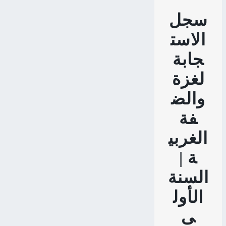
سجل
الاست
جابة
لغزة
والض
فة
الغربي
ة |
السنة
الأول
ى