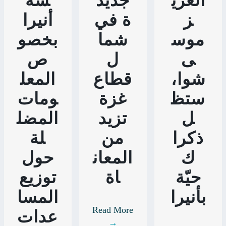
العزي
جديد
سة
ز
ة في
أنيرا
موس
شما
بخصو
ى
ل
ص
شوا،
قطاع
المعل
ستظ
غزة
ومات
ل
تزيد
المضل
ذكرا
من
لة
ك
المعان
حول
حيّة
اة
توزيع
بأنيرا
المسا
Read More
عدات
→