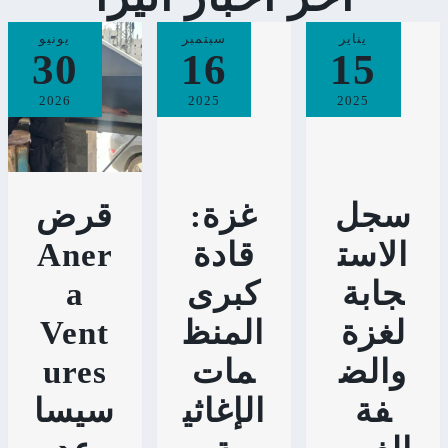
يناير
سبتمبر
يونيو
30
16
15
2026
2025
2025
سجل
غزة:
قرض
الاست
قادة
Aner
جابة
كبرى
a
لغزة
المنظ
Vent
والض
مات
ures
فة
الإغاثي
سيسا