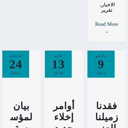
الاخبار
,
تقرير
Read More
→
مارس
مايو
سبتمبر
24
13
9
2024
2024
2024
فقدنا
أوامر
بيان
زميلنا
إخلاء
لمؤس