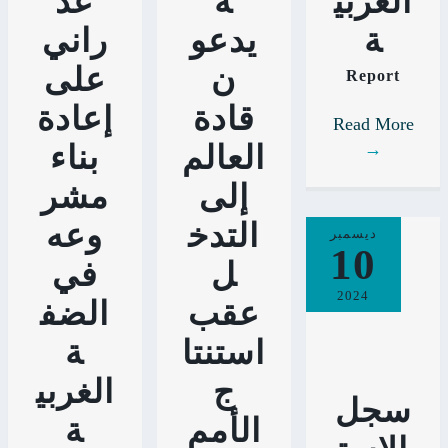
الغربي
ة
عد
ة
يدعو
راني
ن
على
Report
قادة
إعادة
Read More
→
العالم
بناء
إلى
مشر
التدخ
وعه
ديسمبر
10
ل
في
2024
عقب
الضف
استنتا
ة
ج
الغربي
سجل
الأمم
ة