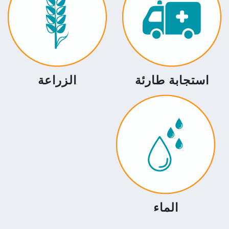
استجابة طارئة
الزراعة
الماء